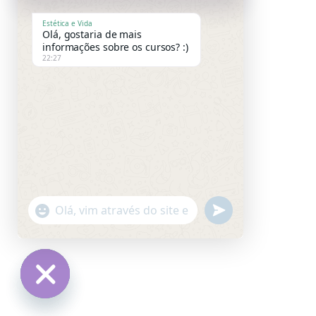
Estética e Vida
Olá, gostaria de mais
informações sobre os cursos? :)
22:27
"+CHATY_SETTINGS.LANG.EMOJI_PICKER+"
UNDEFINED
WhatsApp
Message
HIDE
CHATY