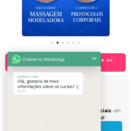
Chame no WhatsApp
Quero mais informações sobre os
combos
Estética e Vida
Olá, gostaria de mais
informações sobre os cursos? :)
22:33
Nova carreira!
Cada combo oferece
2 cursos presenciais
: um
principal + um bônus
100% grátis!