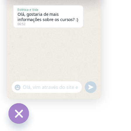
Estética e Vida
Olá, gostaria de mais
informações sobre os cursos? :)
06:52
"+CHATY_SETTINGS.LANG.EMOJI_PICKER+"
UNDEFINED
WhatsApp
Message
HIDE
CHATY