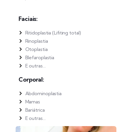
Faciais:
Ritidoplastia (Lifiting total)
Rinoplastia
Otoplastia
Blefaroplastia
E outras…
Corporal:
Abdominoplastia
Mamas
Bariátrica
E outras…